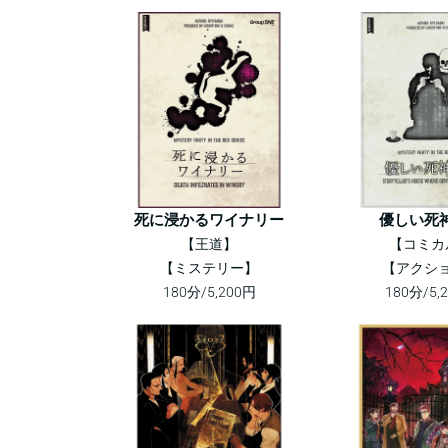
死に浸かるワイナリー
優しい死
【王道】
【コミカ
【ミステリー】
【アクシ
180分/5,200円
180分/5,