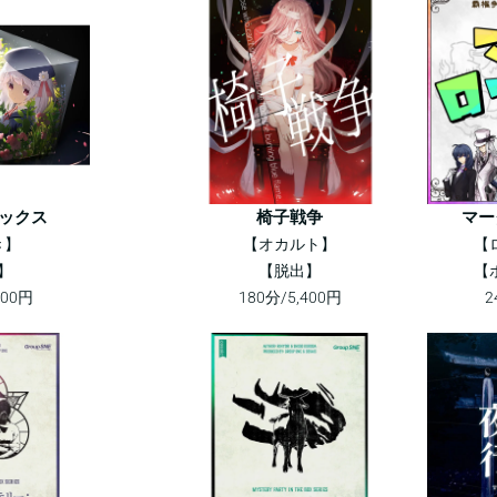
ックス
椅子戦争
マー
き】
【オカルト】
【
】
【脱出】
【
400円
180分/5,400円
2