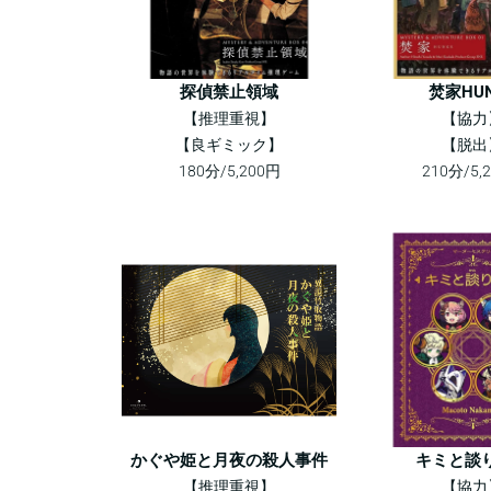
探偵禁止領域
焚家HU
【推理重視】
【協力
【良ギミック】
【脱出
180分/5,200円
210分/5,
かぐや姫と月夜の殺人事件
キミと談
【推理重視】
【協力