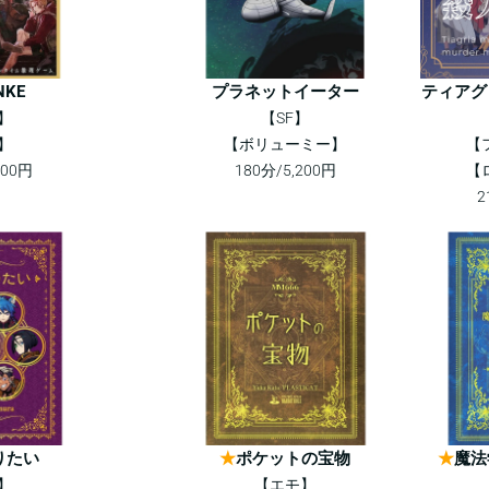
NKE
プラネットイーター
ティアグ
】
【SF】
】
【ボリューミー】
【
200円
180分/5,200円
【
2
りたい
★
ポケットの宝物
★
魔法
】
【エモ】