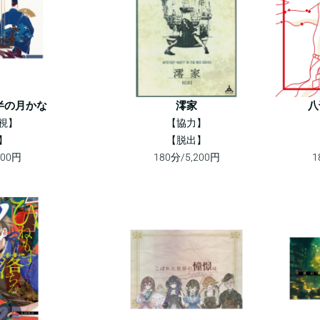
半の月かな
澪家
八
視】
【協力】
】
【脱出】
500円
180分/5,200円
1