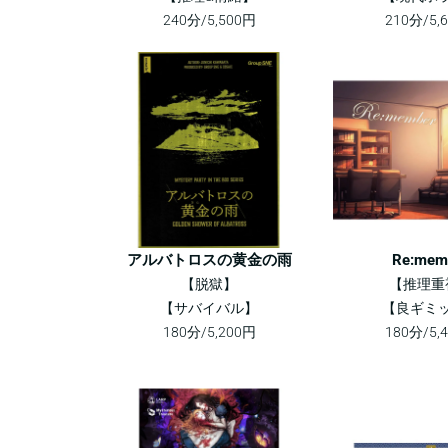
240分/5,500円
210分/5,
アルバトロスの黄金の雨
Re:mem
【脱獄】
【推理重
【サバイバル】
【良ギミ
180分/5,200円
180分/5,