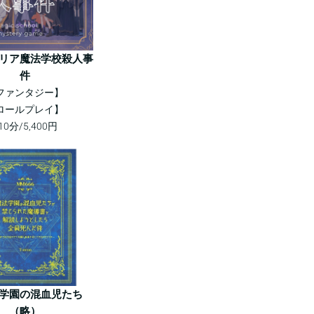
リア魔法学校殺人事
件
ファンタジー】
ロールプレイ】
10分/5,400円
学園の混血児たち
（略）