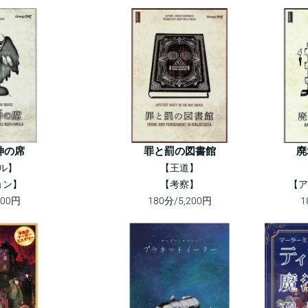
神の席
罪と罰の図書館
廃
ル】
【王道】
ョン】
【考察】
【ア
200円
180分/5,200円
1