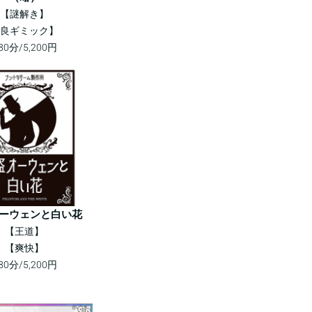
【謎解き】
良ギミック】
80分/5,200円
ーウェンと白い花
【王道】
【爽快】
80分/5,200円