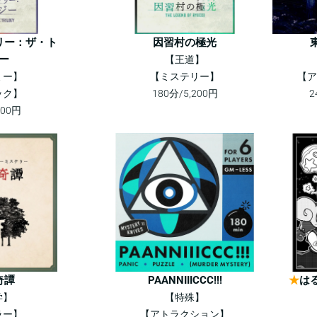
リー：ザ・ト
因習村の極光
ー
【王道】
ミー】
【ミステリー】
【ア
ック】
180分/5,200円
2
200円
奇譚
PAANNIIICCC!!!
★
は
学】
【特殊】
ラー】
【アトラクション】