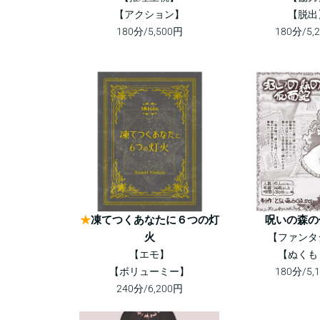
【アクション】
【脱出
180分/5,500円
180分/5,
★
凍てつくあなたに６つの灯
呪いの森の
火
【ファンタ
【エモ】
【ぬくも
【ボリューミー】
180分/5,
240分/6,200円