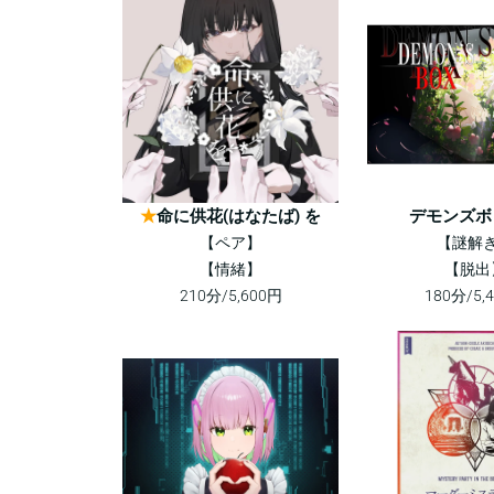
★
命に供花(はなたば) を
デモンズボ
【ペア】
【謎解
【情緒】
【脱出
210分/5,600円
180分/5,