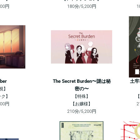
600円
180分/5,200円
1
ber
The Secret Burden〜謎は秘
土牢
密の〜
視】
ック】
【特殊】
【
400円
【お嬢様】
2
210分/5,200円