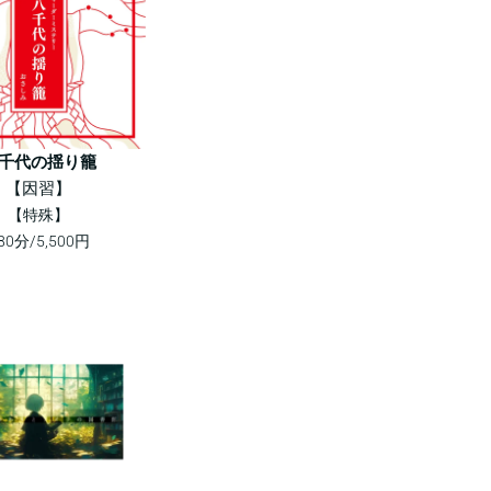
千代の揺り籠
【因習】
【特殊】
80分/5,500円