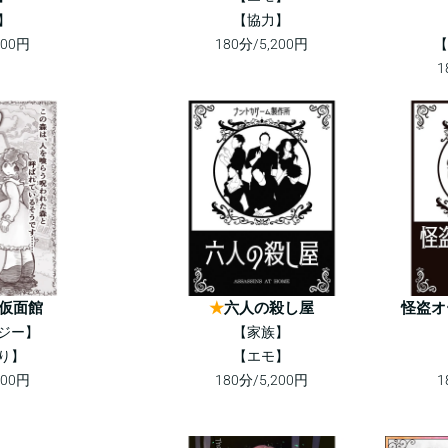
】
【協力】
200円
180分/5,200円
【
1
仮面館
★
六人の殺し屋
怪盗オ
ジー】
【家族】
り】
【エモ】
100円
180分/5,200円
1