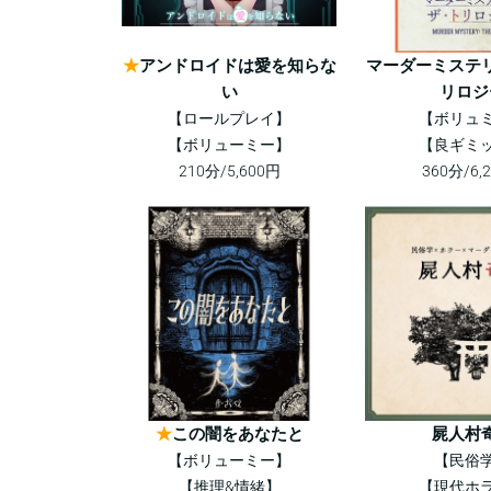
★
アンドロイドは愛を知らな
マーダーミステ
い
リロジ
【ロールプレイ】
【ボリュ
【ボリューミー】
【良ギミ
210分/5,600円
360分/6,
★
この闇をあなたと
屍人村
【ボリューミー】
【民俗
【推理&情緒】
【現代ホ