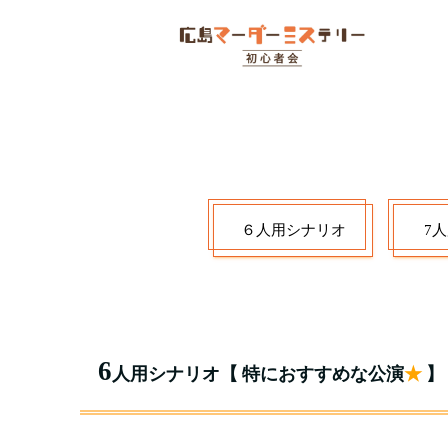
６人用シナリオ
7
6
人用シナリオ
【 特におすすめな公演
★
】