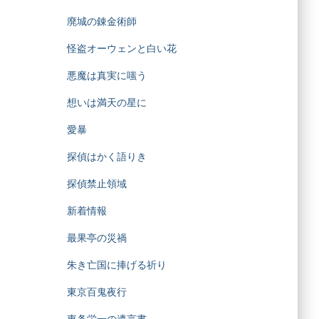
廃城の錬金術師
怪盗オーウェンと白い花
悪魔は真実に嗤う
想いは満天の星に
愛暴
探偵はかく語りき
探偵禁止領域
新着情報
最果亭の災禍
朱き亡国に捧げる祈り
東京百鬼夜行