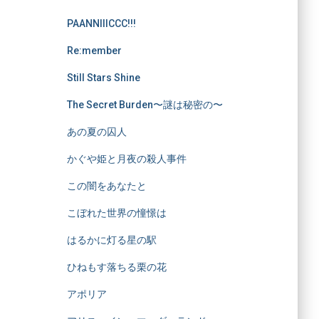
PAANNIIICCC!!!
Re:member
Still Stars Shine
The Secret Burden〜謎は秘密の〜
あの夏の囚人
かぐや姫と月夜の殺人事件
この闇をあなたと
こぼれた世界の憧憬は
はるかに灯る星の駅
ひねもす落ちる栗の花
アポリア