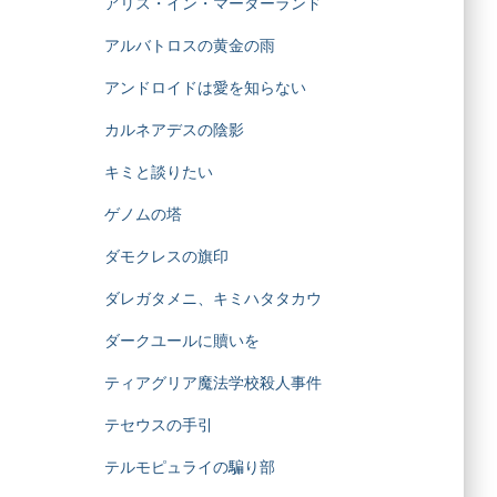
アリス・イン・マーダーランド
アルバトロスの黄金の雨
アンドロイドは愛を知らない
カルネアデスの陰影
キミと談りたい
ゲノムの塔
ダモクレスの旗印
ダレガタメニ、キミハタタカウ
ダークユールに贖いを
ティアグリア魔法学校殺人事件
テセウスの手引
テルモピュライの騙り部