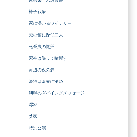
東条栄一の遺言書
椅子戦争
死に浸かるワイナリー
死の館に探偵二人
死番虫の慟哭
死神は謀りて暗躍す
河辺の夜の夢
浪漫は暗闇に消ゆ
湖畔のダイイングメッセージ
澪家
焚家
特別公演