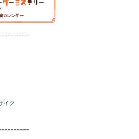
==========
ザイク
==========