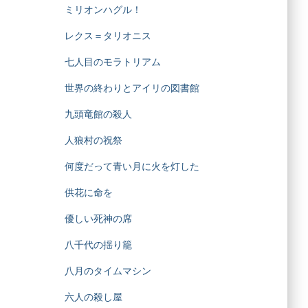
ミリオンハグル！
レクス＝タリオニス
七人目のモラトリアム
世界の終わりとアイリの図書館
九頭竜館の殺人
人狼村の祝祭
何度だって青い月に火を灯した
供花に命を
優しい死神の席
八千代の揺り籠
八月のタイムマシン
六人の殺し屋