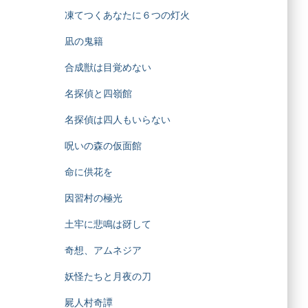
凍てつくあなたに６つの灯火
凪の鬼籍
合成獣は目覚めない
名探偵と四嶺館
名探偵は四人もいらない
呪いの森の仮面館
命に供花を
因習村の極光
土牢に悲鳴は谺して
奇想、アムネジア
妖怪たちと月夜の刀
屍人村奇譚