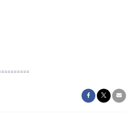
==========