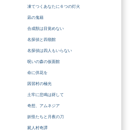
凍てつくあなたに６つの灯火
凪の鬼籍
合成獣は目覚めない
名探偵と四嶺館
名探偵は四人もいらない
呪いの森の仮面館
命に供花を
因習村の極光
土牢に悲鳴は谺して
奇想、アムネジア
妖怪たちと月夜の刀
屍人村奇譚