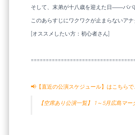
そして、末弟が十八歳を迎えた日――パパ
このあらすじにワクワクが止まらないアナ
[オススメしたい方：初心者さん]
==================================
📢【直近の公演スケジュール】はこちら
【空席あり公演一覧】 1～5月広島マ