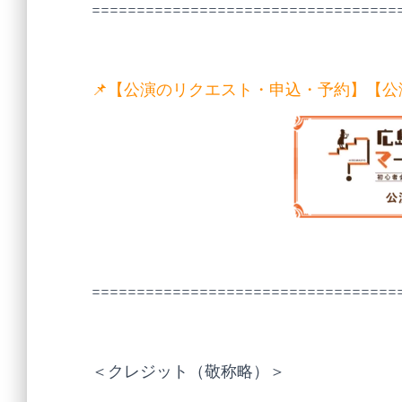
==================================
📌【公演のリクエスト・申込・予約】【
==================================
＜クレジット（敬称略）＞