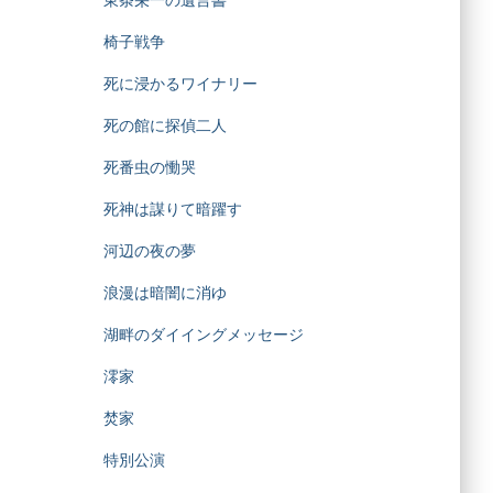
東条栄一の遺言書
椅子戦争
死に浸かるワイナリー
死の館に探偵二人
死番虫の慟哭
死神は謀りて暗躍す
河辺の夜の夢
浪漫は暗闇に消ゆ
湖畔のダイイングメッセージ
澪家
焚家
特別公演