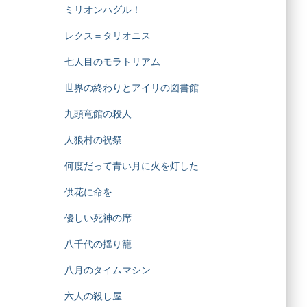
ミリオンハグル！
レクス＝タリオニス
七人目のモラトリアム
世界の終わりとアイリの図書館
九頭竜館の殺人
人狼村の祝祭
何度だって青い月に火を灯した
供花に命を
優しい死神の席
八千代の揺り籠
八月のタイムマシン
六人の殺し屋