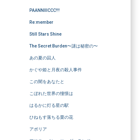
PAANNIIICCC!!!
Re:member
Still Stars Shine
The Secret Burden〜謎は秘密の〜
あの夏の囚人
かぐや姫と月夜の殺人事件
この闇をあなたと
こぼれた世界の憧憬は
はるかに灯る星の駅
ひねもす落ちる栗の花
アポリア