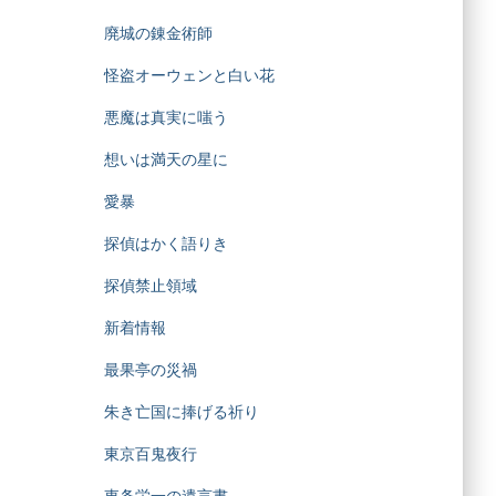
廃城の錬金術師
怪盗オーウェンと白い花
悪魔は真実に嗤う
想いは満天の星に
愛暴
探偵はかく語りき
探偵禁止領域
新着情報
最果亭の災禍
朱き亡国に捧げる祈り
東京百鬼夜行