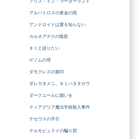
アリス・イン・マーダーランド
アルバトロスの黄金の雨
アンドロイドは愛を知らない
カルネアデスの陰影
キミと談りたい
ゲノムの塔
ダモクレスの旗印
ダレガタメニ、キミハタタカウ
ダークユールに贖いを
ティアグリア魔法学校殺人事件
テセウスの手引
テルモピュライの騙り部