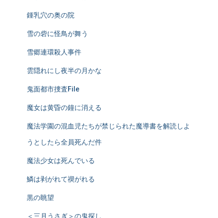
鍾乳穴の奥の院
雪の砦に怪鳥が舞う
雪郷連環殺人事件
雲隠れにし夜半の月かな
鬼面都市捜査File
魔女は黄昏の鐘に消える
魔法学園の混血児たちが禁じられた魔導書を解読しよ
うとしたら全員死んだ件
魔法少女は死んでいる
鱗は剥がれて禊がれる
黒の眺望
＜三月うさぎ＞の鬼探し