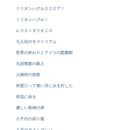
ミリオンハグルスクエア！
ミリオンハグル！
レクス＝タリオニス
七人目のモラトリアム
世界の終わりとアイリの図書館
九頭竜館の殺人
人狼村の祝祭
何度だって青い月に火を灯した
供花に命を
優しい死神の席
八千代の揺り籠
八月のタイムマシン