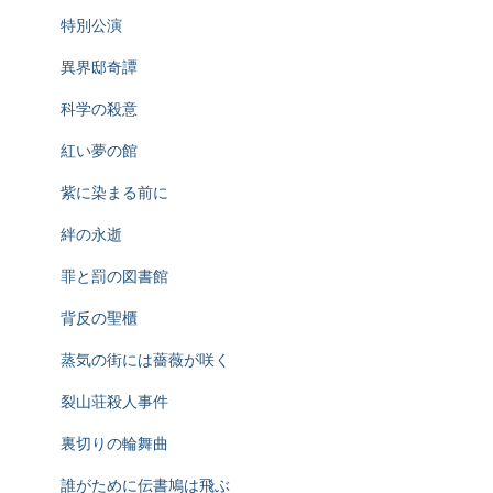
特別公演
異界邸奇譚
科学の殺意
紅い夢の館
紫に染まる前に
絆の永逝
罪と罰の図書館
背反の聖櫃
蒸気の街には薔薇が咲く
裂山荘殺人事件
裏切りの輪舞曲
誰がために伝書鳩は飛ぶ