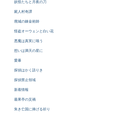
妖怪たちと月夜の刀
屍人村奇譚
廃城の錬金術師
怪盗オーウェンと白い花
悪魔は真実に嗤う
想いは満天の星に
愛暴
探偵はかく語りき
探偵禁止領域
新着情報
最果亭の災禍
朱き亡国に捧げる祈り