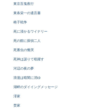
東京百鬼夜行
東条栄一の遺言書
椅子戦争
死に浸かるワイナリー
死の館に探偵二人
死番虫の慟哭
死神は謀りて暗躍す
河辺の夜の夢
浪漫は暗闇に消ゆ
湖畔のダイイングメッセージ
澪家
焚家