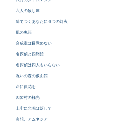
六人の殺し屋
凍てつくあなたに６つの灯火
凪の鬼籍
合成獣は目覚めない
名探偵と四嶺館
名探偵は四人もいらない
呪いの森の仮面館
命に供花を
因習村の極光
土牢に悲鳴は谺して
奇想、アムネジア