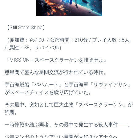
【Still Stars Shine】
（参加費：¥5,100- / 公演時間：210分 / プレイ人数：8人
/ 属性：SF、サバイバル）
『MISSION：スペースクラーケンを排除せよ』
惑星間で盛んな星間交流が行われている時代。
宇宙海賊船「バハムート」と宇宙海軍「リヴァイアサン」
がスペースチェイスを繰り広げていた。
その最中、突如として巨大生物「スペースクラーケン」が
強襲。
一時停戦を結ぶ両者、その最中で発生する殺人事件――。
少年マンガのようなアツい展開が大好きなアナタへ。