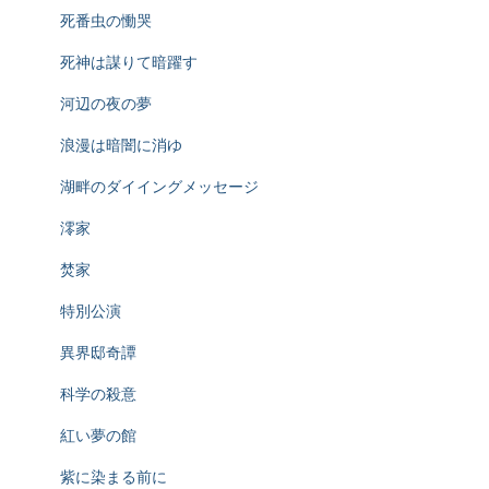
死番虫の慟哭
死神は謀りて暗躍す
河辺の夜の夢
浪漫は暗闇に消ゆ
湖畔のダイイングメッセージ
澪家
焚家
特別公演
異界邸奇譚
科学の殺意
紅い夢の館
紫に染まる前に