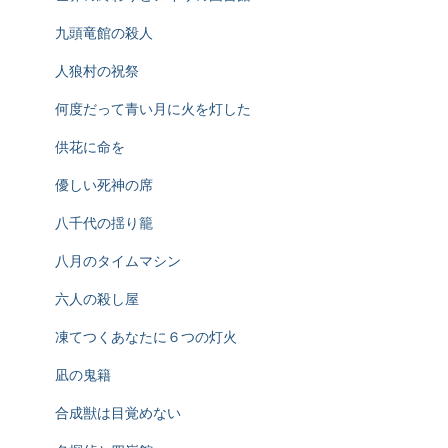
九頭竜館の殺人
人狼村の祝祭
何度だって青い月に火を灯した
供花に命を
優しい死神の席
八千代の揺り籠
八月のタイムマシン
六人の殺し屋
凍てつくあなたに６つの灯火
凪の鬼籍
合成獣は目覚めない