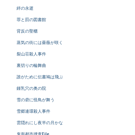
絆の永逝
罪と罰の図書館
背反の聖櫃
蒸気の街には薔薇が咲く
裂山荘殺人事件
裏切りの輪舞曲
誰がために伝書鳩は飛ぶ
鍾乳穴の奥の院
雪の砦に怪鳥が舞う
雪郷連環殺人事件
雲隠れにし夜半の月かな
鬼面都市捜査File