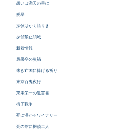
想いは満天の星に
愛暴
探偵はかく語りき
探偵禁止領域
新着情報
最果亭の災禍
朱き亡国に捧げる祈り
東京百鬼夜行
東条栄一の遺言書
椅子戦争
死に浸かるワイナリー
死の館に探偵二人