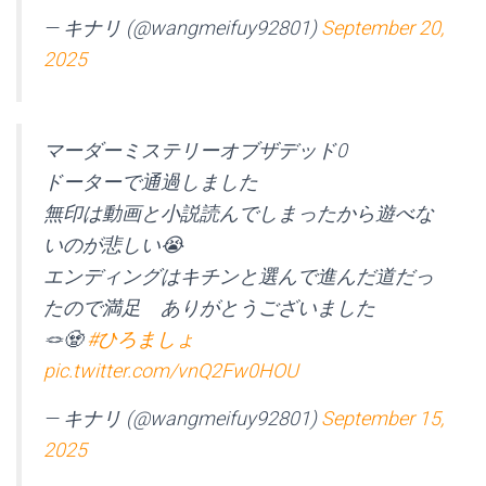
— キナリ (@wangmeifuy92801)
September 20,
2025
マーダーミステリーオブザデッド0
ドーターで通過しました
無印は動画と小説読んでしまったから遊べな
いのが悲しい😭
エンディングはキチンと選んで進んだ道だっ
たので満足 ありがとうございました
🪢🧟
#ひろましょ
pic.twitter.com/vnQ2Fw0HOU
— キナリ (@wangmeifuy92801)
September 15,
2025