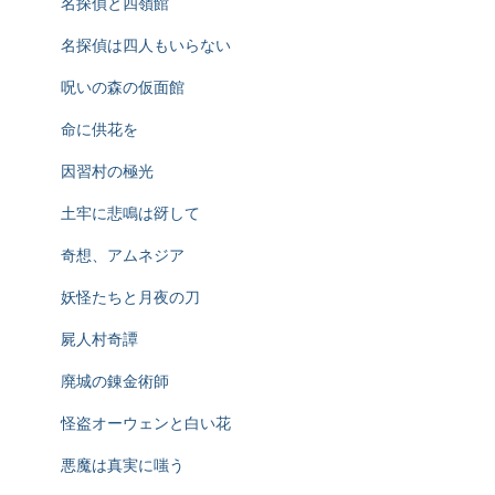
名探偵と四嶺館
名探偵は四人もいらない
呪いの森の仮面館
命に供花を
因習村の極光
土牢に悲鳴は谺して
奇想、アムネジア
妖怪たちと月夜の刀
屍人村奇譚
廃城の錬金術師
怪盗オーウェンと白い花
悪魔は真実に嗤う