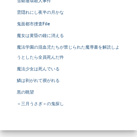
雪郷連環殺人事件
雲隠れにし夜半の月かな
鬼面都市捜査File
魔女は黄昏の鐘に消える
魔法学園の混血児たちが禁じられた魔導書を解読しよ
うとしたら全員死んだ件
魔法少女は死んでいる
鱗は剥がれて禊がれる
黒の眺望
＜三月うさぎ＞の鬼探し