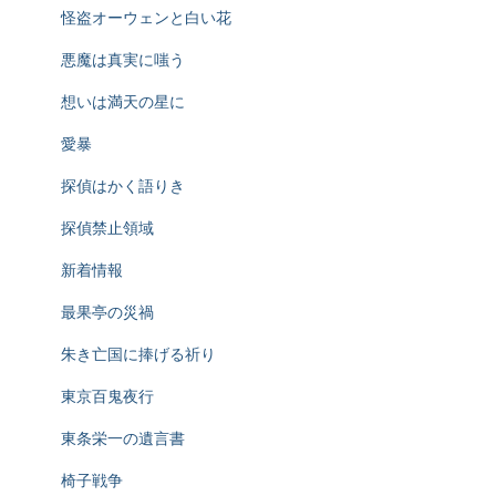
怪盗オーウェンと白い花
悪魔は真実に嗤う
想いは満天の星に
愛暴
探偵はかく語りき
探偵禁止領域
新着情報
最果亭の災禍
朱き亡国に捧げる祈り
東京百鬼夜行
東条栄一の遺言書
椅子戦争