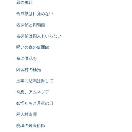
凪の鬼籍
合成獣は目覚めない
名探偵と四嶺館
名探偵は四人もいらない
呪いの森の仮面館
命に供花を
因習村の極光
土牢に悲鳴は谺して
奇想、アムネジア
妖怪たちと月夜の刀
屍人村奇譚
廃城の錬金術師