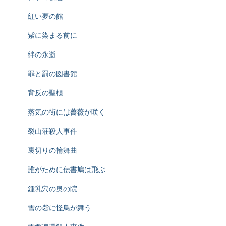
紅い夢の館
紫に染まる前に
絆の永逝
罪と罰の図書館
背反の聖櫃
蒸気の街には薔薇が咲く
裂山荘殺人事件
裏切りの輪舞曲
誰がために伝書鳩は飛ぶ
鍾乳穴の奥の院
雪の砦に怪鳥が舞う