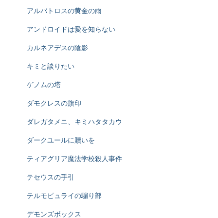
アルバトロスの黄金の雨
アンドロイドは愛を知らない
カルネアデスの陰影
キミと談りたい
ゲノムの塔
ダモクレスの旗印
ダレガタメニ、キミハタタカウ
ダークユールに贖いを
ティアグリア魔法学校殺人事件
テセウスの手引
テルモピュライの騙り部
デモンズボックス