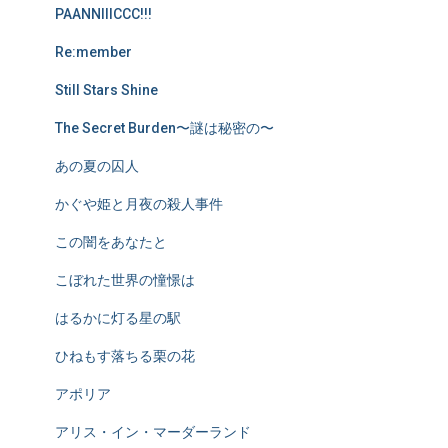
PAANNIIICCC!!!
Re:member
Still Stars Shine
The Secret Burden〜謎は秘密の〜
あの夏の囚人
かぐや姫と月夜の殺人事件
この闇をあなたと
こぼれた世界の憧憬は
はるかに灯る星の駅
ひねもす落ちる栗の花
アポリア
アリス・イン・マーダーランド