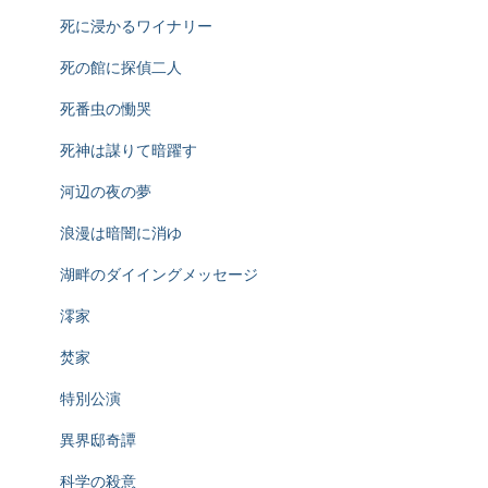
死に浸かるワイナリー
死の館に探偵二人
死番虫の慟哭
死神は謀りて暗躍す
河辺の夜の夢
浪漫は暗闇に消ゆ
湖畔のダイイングメッセージ
澪家
焚家
特別公演
異界邸奇譚
科学の殺意