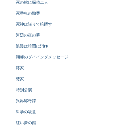
死の館に探偵二人
死番虫の慟哭
死神は謀りて暗躍す
河辺の夜の夢
浪漫は暗闇に消ゆ
湖畔のダイイングメッセージ
澪家
焚家
特別公演
異界邸奇譚
科学の殺意
紅い夢の館