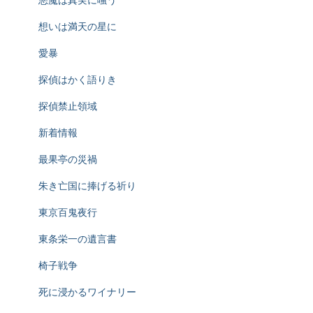
想いは満天の星に
愛暴
探偵はかく語りき
探偵禁止領域
新着情報
最果亭の災禍
朱き亡国に捧げる祈り
東京百鬼夜行
東条栄一の遺言書
椅子戦争
死に浸かるワイナリー