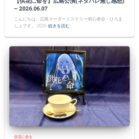
【供花に命を】広島公演(ネタバレ無し感想)
– 2026.06.07
こんにちは、広島マーダーミステリー初心者会・ひろま
しょです。 2026
続きを読む
供花に命を