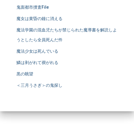
鬼面都市捜査File
魔女は黄昏の鐘に消える
魔法学園の混血児たちが禁じられた魔導書を解読しよ
うとしたら全員死んだ件
魔法少女は死んでいる
鱗は剥がれて禊がれる
黒の眺望
＜三月うさぎ＞の鬼探し