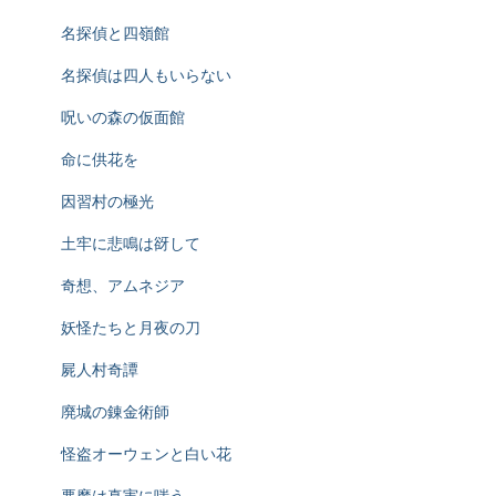
名探偵と四嶺館
名探偵は四人もいらない
呪いの森の仮面館
命に供花を
因習村の極光
土牢に悲鳴は谺して
奇想、アムネジア
妖怪たちと月夜の刀
屍人村奇譚
廃城の錬金術師
怪盗オーウェンと白い花
悪魔は真実に嗤う