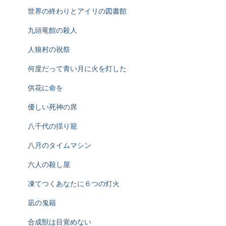
世界の終わりとアイリの図書館
九頭竜館の殺人
人狼村の祝祭
何度だって青い月に火を灯した
供花に命を
優しい死神の席
八千代の揺り籠
八月のタイムマシン
六人の殺し屋
凍てつくあなたに６つの灯火
凪の鬼籍
合成獣は目覚めない