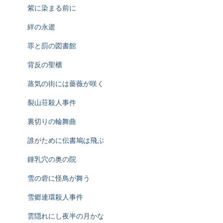
紫に染まる前に
絆の永逝
罪と罰の図書館
背反の聖櫃
蒸気の街には薔薇が咲く
裂山荘殺人事件
裏切りの輪舞曲
誰がために伝書鳩は飛ぶ
鍾乳穴の奥の院
雪の砦に怪鳥が舞う
雪郷連環殺人事件
雲隠れにし夜半の月かな