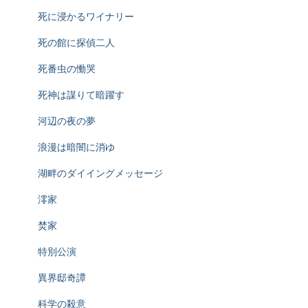
死に浸かるワイナリー
死の館に探偵二人
死番虫の慟哭
死神は謀りて暗躍す
河辺の夜の夢
浪漫は暗闇に消ゆ
湖畔のダイイングメッセージ
澪家
焚家
特別公演
異界邸奇譚
科学の殺意