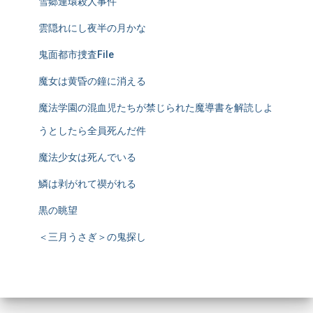
雪郷連環殺人事件
雲隠れにし夜半の月かな
鬼面都市捜査File
魔女は黄昏の鐘に消える
魔法学園の混血児たちが禁じられた魔導書を解読しよ
うとしたら全員死んだ件
魔法少女は死んでいる
鱗は剥がれて禊がれる
黒の眺望
＜三月うさぎ＞の鬼探し