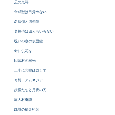
凪の鬼籍
合成獣は目覚めない
名探偵と四嶺館
名探偵は四人もいらない
呪いの森の仮面館
命に供花を
因習村の極光
土牢に悲鳴は谺して
奇想、アムネジア
妖怪たちと月夜の刀
屍人村奇譚
廃城の錬金術師