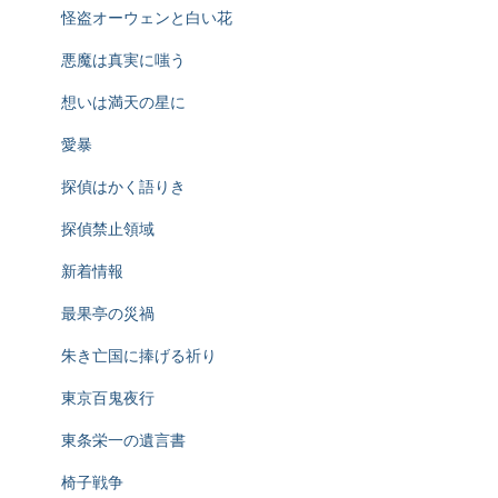
怪盗オーウェンと白い花
悪魔は真実に嗤う
想いは満天の星に
愛暴
探偵はかく語りき
探偵禁止領域
新着情報
最果亭の災禍
朱き亡国に捧げる祈り
東京百鬼夜行
東条栄一の遺言書
椅子戦争