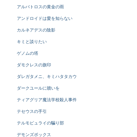
アルバトロスの黄金の雨
アンドロイドは愛を知らない
カルネアデスの陰影
キミと談りたい
ゲノムの塔
ダモクレスの旗印
ダレガタメニ、キミハタタカウ
ダークユールに贖いを
ティアグリア魔法学校殺人事件
テセウスの手引
テルモピュライの騙り部
デモンズボックス