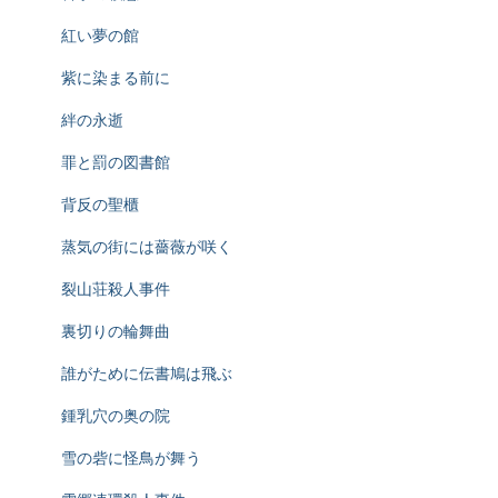
紅い夢の館
紫に染まる前に
絆の永逝
罪と罰の図書館
背反の聖櫃
蒸気の街には薔薇が咲く
裂山荘殺人事件
裏切りの輪舞曲
誰がために伝書鳩は飛ぶ
鍾乳穴の奥の院
雪の砦に怪鳥が舞う