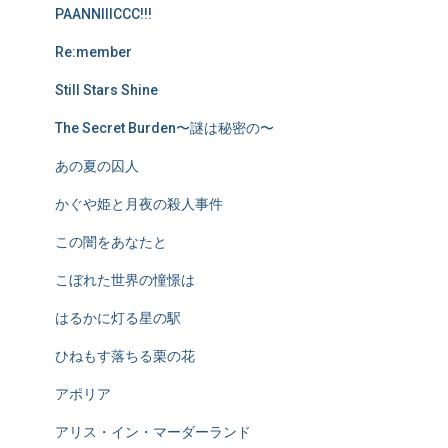
PAANNIIICCC!!!
Re:member
Still Stars Shine
The Secret Burden〜謎は秘密の〜
あの夏の囚人
かぐや姫と月夜の殺人事件
この闇をあなたと
こぼれた世界の憧憬は
はるかに灯る星の駅
ひねもす落ちる栗の花
アポリア
アリス・イン・マーダーランド