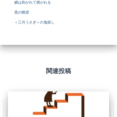
鱗は剥がれて禊がれる
黒の眺望
＜三月うさぎ＞の鬼探し
関連投稿