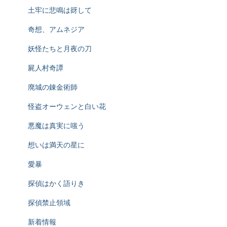
土牢に悲鳴は谺して
奇想、アムネジア
妖怪たちと月夜の刀
屍人村奇譚
廃城の錬金術師
怪盗オーウェンと白い花
悪魔は真実に嗤う
想いは満天の星に
愛暴
探偵はかく語りき
探偵禁止領域
新着情報