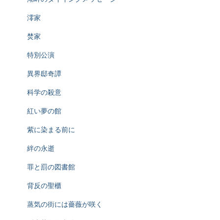
澪家
焚家
特別公演
異界邸奇譚
科学の殺意
紅い夢の館
紫に染まる前に
絆の永逝
罪と罰の図書館
背反の聖櫃
蒸気の街には薔薇が咲く