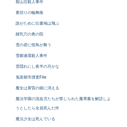
裂山荘殺人事件
裏切りの輪舞曲
誰がために伝書鳩は飛ぶ
鍾乳穴の奥の院
雪の砦に怪鳥が舞う
雪郷連環殺人事件
雲隠れにし夜半の月かな
鬼面都市捜査File
魔女は黄昏の鐘に消える
魔法学園の混血児たちが禁じられた魔導書を解読しよ
うとしたら全員死んだ件
魔法少女は死んでいる