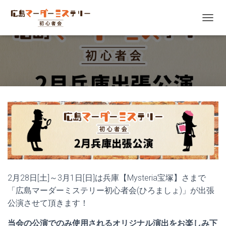
ナビゲ
2月28日[土]～3月1日[日]は兵庫【Mysteria宝塚】さまで
「広島マーダーミステリー初心者会(ひろましょ)」が出張
公演させて頂きます！
当会の公演でのみ使用されるオリジナル演出をお楽しみ下