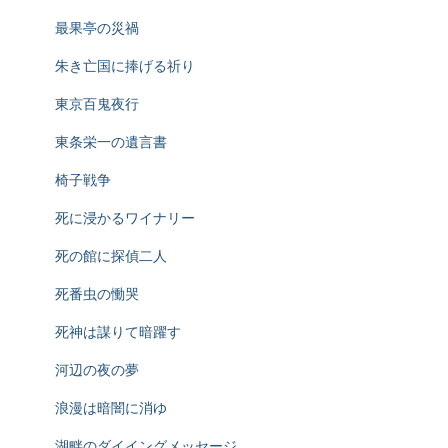
最果亭の災禍
朱き亡国に捧げる祈り
東京百鬼夜行
東条栄一の遺言書
椅子戦争
死に浸かるワイナリー
死の館に探偵二人
死番虫の慟哭
死神は謀りて暗躍す
河辺の夜の夢
浪漫は暗闇に消ゆ
湖畔のダイイングメッセージ