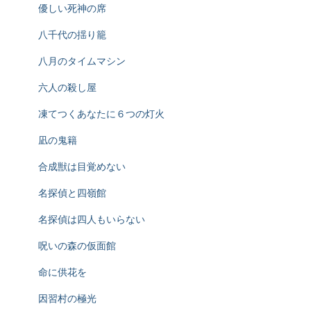
優しい死神の席
八千代の揺り籠
八月のタイムマシン
六人の殺し屋
凍てつくあなたに６つの灯火
凪の鬼籍
合成獣は目覚めない
名探偵と四嶺館
名探偵は四人もいらない
呪いの森の仮面館
命に供花を
因習村の極光