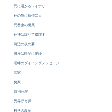
死に浸かるワイナリー
死の館に探偵二人
死番虫の慟哭
死神は謀りて暗躍す
河辺の夜の夢
浪漫は暗闇に消ゆ
湖畔のダイイングメッセージ
澪家
焚家
特別公演
異界邸奇譚
科学の殺意