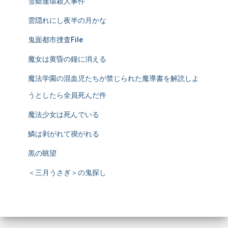
雪郷連環殺人事件
雲隠れにし夜半の月かな
鬼面都市捜査File
魔女は黄昏の鐘に消える
魔法学園の混血児たちが禁じられた魔導書を解読しよ
うとしたら全員死んだ件
魔法少女は死んでいる
鱗は剥がれて禊がれる
黒の眺望
＜三月うさぎ＞の鬼探し