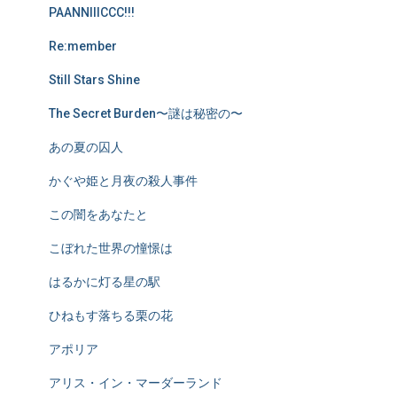
PAANNIIICCC!!!
Re:member
Still Stars Shine
The Secret Burden〜謎は秘密の〜
あの夏の囚人
かぐや姫と月夜の殺人事件
この闇をあなたと
こぼれた世界の憧憬は
はるかに灯る星の駅
ひねもす落ちる栗の花
アポリア
アリス・イン・マーダーランド