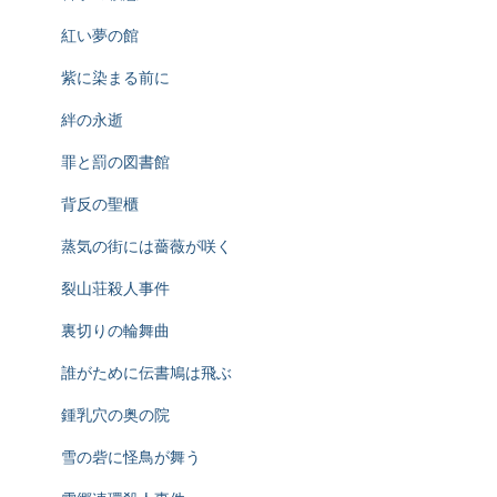
紅い夢の館
紫に染まる前に
絆の永逝
罪と罰の図書館
背反の聖櫃
蒸気の街には薔薇が咲く
裂山荘殺人事件
裏切りの輪舞曲
誰がために伝書鳩は飛ぶ
鍾乳穴の奥の院
雪の砦に怪鳥が舞う