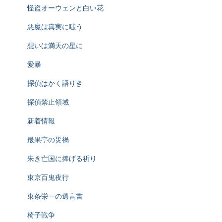
怪盗オーウェンと白い花
悪魔は真実に嗤う
想いは満天の星に
愛暴
探偵はかく語りき
探偵禁止領域
新着情報
最果亭の災禍
朱き亡国に捧げる祈り
東京百鬼夜行
東条栄一の遺言書
椅子戦争