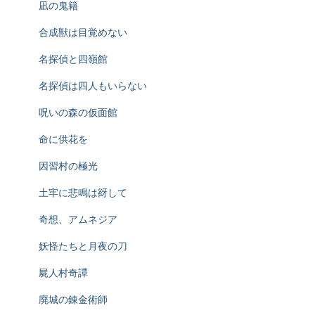
凪の鬼籍
合成獣は目覚めない
名探偵と四嶺館
名探偵は四人もいらない
呪いの森の仮面館
命に供花を
因習村の極光
土牢に悲鳴は谺して
奇想、アムネジア
妖怪たちと月夜の刀
屍人村奇譚
廃城の錬金術師