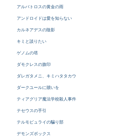
アルバトロスの黄金の雨
アンドロイドは愛を知らない
カルネアデスの陰影
キミと談りたい
ゲノムの塔
ダモクレスの旗印
ダレガタメニ、キミハタタカウ
ダークユールに贖いを
ティアグリア魔法学校殺人事件
テセウスの手引
テルモピュライの騙り部
デモンズボックス