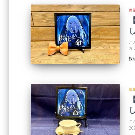
供
し
こ
2
投
供
し
こ
2