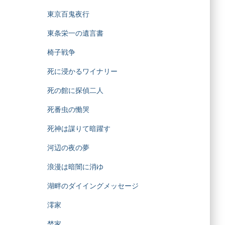
東京百鬼夜行
東条栄一の遺言書
椅子戦争
死に浸かるワイナリー
死の館に探偵二人
死番虫の慟哭
死神は謀りて暗躍す
河辺の夜の夢
浪漫は暗闇に消ゆ
湖畔のダイイングメッセージ
澪家
焚家