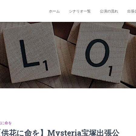
ホーム
シナリオ一覧
公演の流れ
出張
花に命を
供花に命を】Mysteria宝塚出張公