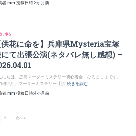
稿者:
mm
投稿日時:
3か月
前
花に命を
供花に命を】兵庫県Mysteria宝塚
様にて出張公演(ネタバレ無し感想) –
026.04.01
んにちは、広島マーダーミステリー初心者会・ひろましょです。
026年4月、マーダーミステリー【供
続きを読む
稿者:
mm
投稿日時:
4か月
前
2
次へ