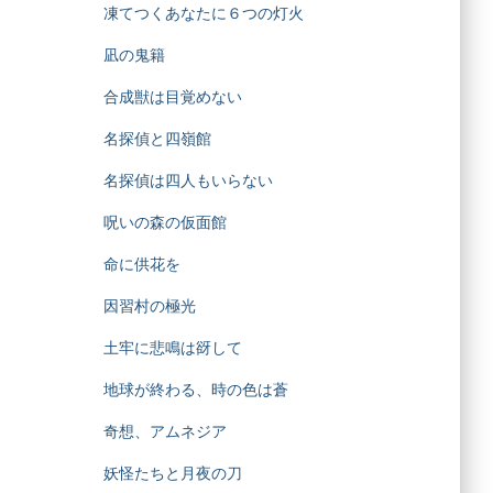
凍てつくあなたに６つの灯火
凪の鬼籍
合成獣は目覚めない
名探偵と四嶺館
名探偵は四人もいらない
呪いの森の仮面館
命に供花を
因習村の極光
土牢に悲鳴は谺して
地球が終わる、時の色は蒼
奇想、アムネジア
妖怪たちと月夜の刀