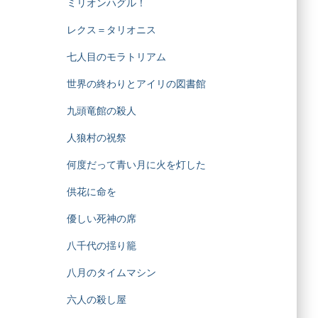
ミリオンハグル！
レクス＝タリオニス
七人目のモラトリアム
世界の終わりとアイリの図書館
九頭竜館の殺人
人狼村の祝祭
何度だって青い月に火を灯した
供花に命を
優しい死神の席
八千代の揺り籠
八月のタイムマシン
六人の殺し屋