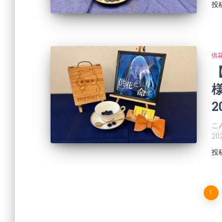
投
供
【
2
こ
2
投
1