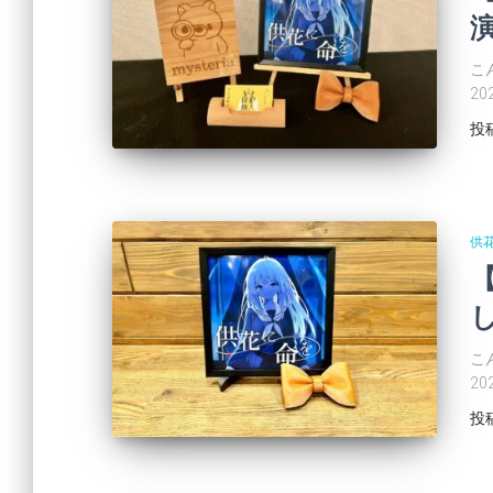
演
こ
2
投
供
し
こ
2
投