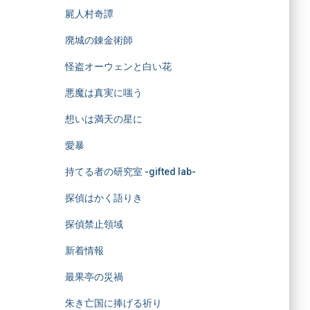
屍人村奇譚
廃城の錬金術師
怪盗オーウェンと白い花
悪魔は真実に嗤う
想いは満天の星に
愛暴
持てる者の研究室 -gifted lab-
探偵はかく語りき
探偵禁止領域
新着情報
最果亭の災禍
朱き亡国に捧げる祈り