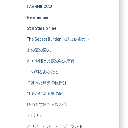
PAANNIIICCC!!!
Re:member
Still Stars Shine
The Secret Burden〜謎は秘密の〜
あの夏の囚人
かぐや姫と月夜の殺人事件
この闇をあなたと
こぼれた世界の憧憬は
はるかに灯る星の駅
ひねもす落ちる栗の花
アポリア
アリス・イン・マーダーランド