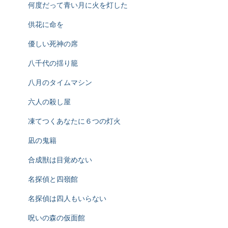
何度だって青い月に火を灯した
供花に命を
優しい死神の席
八千代の揺り籠
八月のタイムマシン
六人の殺し屋
凍てつくあなたに６つの灯火
凪の鬼籍
合成獣は目覚めない
名探偵と四嶺館
名探偵は四人もいらない
呪いの森の仮面館