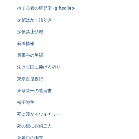
持てる者の研究室 -gifted lab-
探偵はかく語りき
探偵禁止領域
新着情報
最果亭の災禍
朱き亡国に捧げる祈り
東京百鬼夜行
東条栄一の遺言書
椅子戦争
死に浸かるワイナリー
死の館に探偵二人
死番虫の慟哭