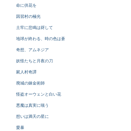
命に供花を
因習村の極光
土牢に悲鳴は谺して
地球が終わる、時の色は蒼
奇想、アムネジア
妖怪たちと月夜の刀
屍人村奇譚
廃城の錬金術師
怪盗オーウェンと白い花
悪魔は真実に嗤う
想いは満天の星に
愛暴