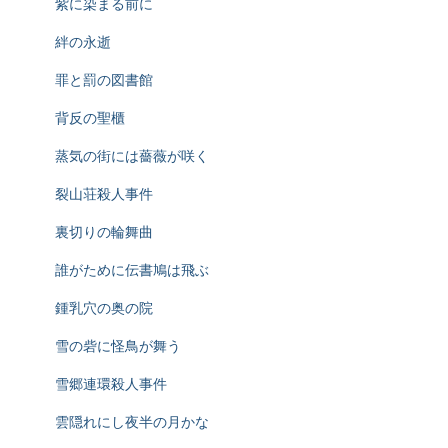
紫に染まる前に
絆の永逝
罪と罰の図書館
背反の聖櫃
蒸気の街には薔薇が咲く
裂山荘殺人事件
裏切りの輪舞曲
誰がために伝書鳩は飛ぶ
鍾乳穴の奥の院
雪の砦に怪鳥が舞う
雪郷連環殺人事件
雲隠れにし夜半の月かな