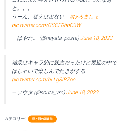
と。。。
うーん、答えは出ない。
#ひろましょ
pic.twitter.com/GSCF0hpC3W
— はやた。 (@hayata_posta)
June 18, 2023
結果はキャラ的に残念だったけど最近の中で
はしゃいで楽しんでたきがする
pic.twitter.com/hLLg8IBZoc
— ソウタ (@souta_ym)
June 18, 2023
カテゴリー:
罪と罰の図書館