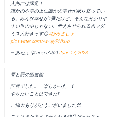
人的には満足！
誰かの不幸の上に誰かの幸せが成り立ってい
る。みんな幸せが1番だけど、そんな分かりや
すい世の中じゃない。考えさせられる系マダ
ミス大好きっす😙
#ひろましょ
pic.twitter.com/AwujyPNkUp
— あねぇ (@aneee952)
June 18, 2023
罪と罰の図書館
記者でした。 楽しかったー❗️
やりたいことはできた❗️
ご協力ありがとうございました😊
これはまた考えさせられる作品だったなぁ