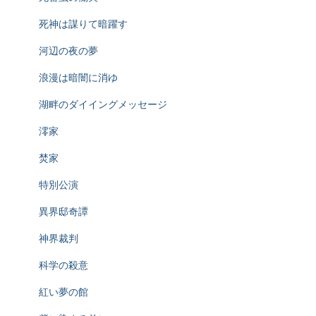
死神は謀りて暗躍す
河辺の夜の夢
浪漫は暗闇に消ゆ
湖畔のダイイングメッセージ
澪家
焚家
特別公演
異界邸奇譚
神界裁判
科学の殺意
紅い夢の館