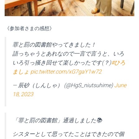
《参加者さまの感想》
罪と罰の図書館やってきました！
語っちゃうとあれなので一言で言うと、いろ
いろ引っ掻き回せて楽しかったです(？)
#ひろ
ましょ
pic.twitter.com/xG7gaY1w72
— 辰砂（しんしゃ） (@HgS_niutsuhime)
June
18, 2023
「罪と罰の図書館」通過しました📚
シスターとして思ってたことはできたので個