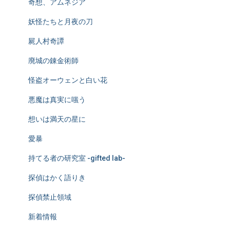
奇想、アムネジア
妖怪たちと月夜の刀
屍人村奇譚
廃城の錬金術師
怪盗オーウェンと白い花
悪魔は真実に嗤う
想いは満天の星に
愛暴
持てる者の研究室 -gifted lab-
探偵はかく語りき
探偵禁止領域
新着情報