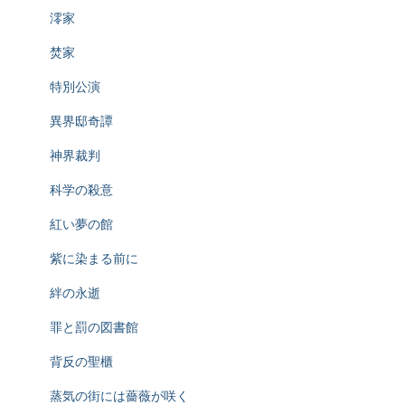
澪家
焚家
特別公演
異界邸奇譚
神界裁判
科学の殺意
紅い夢の館
紫に染まる前に
絆の永逝
罪と罰の図書館
背反の聖櫃
蒸気の街には薔薇が咲く