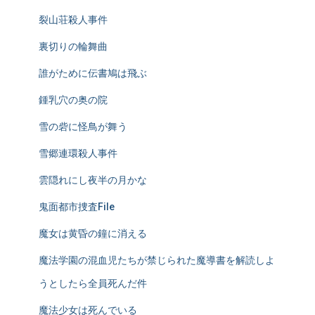
裂山荘殺人事件
裏切りの輪舞曲
誰がために伝書鳩は飛ぶ
鍾乳穴の奥の院
雪の砦に怪鳥が舞う
雪郷連環殺人事件
雲隠れにし夜半の月かな
鬼面都市捜査File
魔女は黄昏の鐘に消える
魔法学園の混血児たちが禁じられた魔導書を解読しよ
うとしたら全員死んだ件
魔法少女は死んでいる