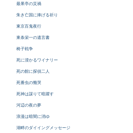
最果亭の災禍
朱き亡国に捧げる祈り
東京百鬼夜行
東条栄一の遺言書
椅子戦争
死に浸かるワイナリー
死の館に探偵二人
死番虫の慟哭
死神は謀りて暗躍す
河辺の夜の夢
浪漫は暗闇に消ゆ
湖畔のダイイングメッセージ