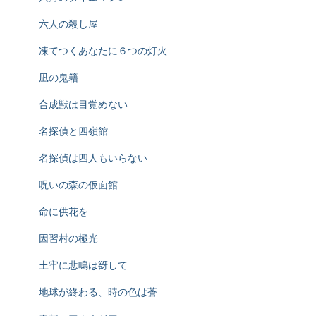
六人の殺し屋
凍てつくあなたに６つの灯火
凪の鬼籍
合成獣は目覚めない
名探偵と四嶺館
名探偵は四人もいらない
呪いの森の仮面館
命に供花を
因習村の極光
土牢に悲鳴は谺して
地球が終わる、時の色は蒼