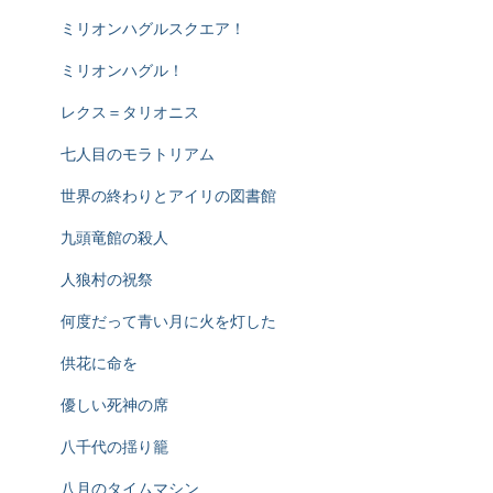
ミリオンハグルスクエア！
ミリオンハグル！
レクス＝タリオニス
七人目のモラトリアム
世界の終わりとアイリの図書館
九頭竜館の殺人
人狼村の祝祭
何度だって青い月に火を灯した
供花に命を
優しい死神の席
八千代の揺り籠
八月のタイムマシン