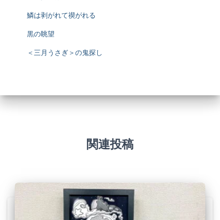
鱗は剥がれて禊がれる
黒の眺望
＜三月うさぎ＞の鬼探し
関連投稿