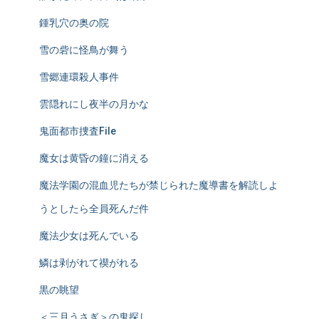
鍾乳穴の奥の院
雪の砦に怪鳥が舞う
雪郷連環殺人事件
雲隠れにし夜半の月かな
鬼面都市捜査File
魔女は黄昏の鐘に消える
魔法学園の混血児たちが禁じられた魔導書を解読しよ
うとしたら全員死んだ件
魔法少女は死んでいる
鱗は剥がれて禊がれる
黒の眺望
＜三月うさぎ＞の鬼探し