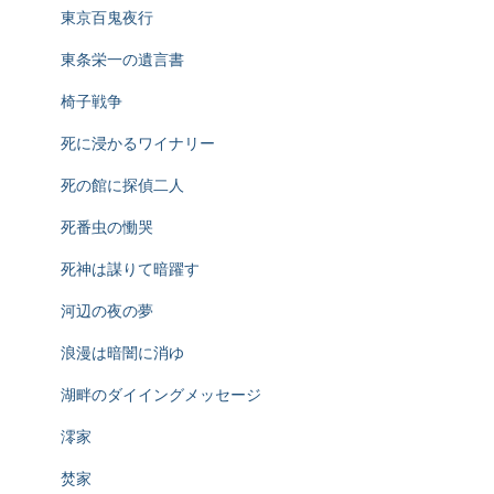
東京百鬼夜行
東条栄一の遺言書
椅子戦争
死に浸かるワイナリー
死の館に探偵二人
死番虫の慟哭
死神は謀りて暗躍す
河辺の夜の夢
浪漫は暗闇に消ゆ
湖畔のダイイングメッセージ
澪家
焚家