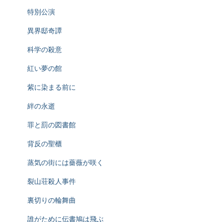
特別公演
異界邸奇譚
科学の殺意
紅い夢の館
紫に染まる前に
絆の永逝
罪と罰の図書館
背反の聖櫃
蒸気の街には薔薇が咲く
裂山荘殺人事件
裏切りの輪舞曲
誰がために伝書鳩は飛ぶ