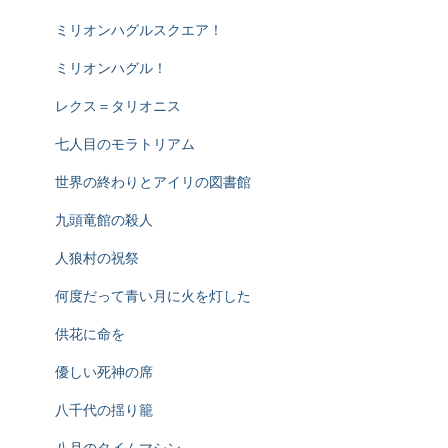
ミリオンハグルスクエア！
ミリオンハグル！
レクス＝タリオニス
七人目のモラトリアム
世界の終わりとアイリの図書館
九頭竜館の殺人
人狼村の祝祭
何度だって青い月に火を灯した
供花に命を
優しい死神の席
八千代の揺り籠
八月のタイムマシン