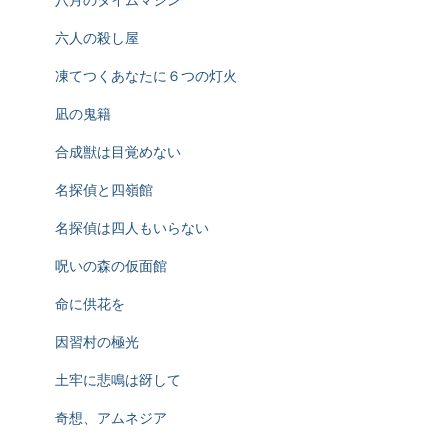
六人の殺し屋
凍てつくあなたに６つの灯火
凪の鬼籍
合成獣は目覚めない
名探偵と四嶺館
名探偵は四人もいらない
呪いの森の仮面館
命に供花を
因習村の極光
土牢に悲鳴は谺して
奇想、アムネジア