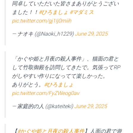
同卓していただいた皆さまありがとうござい
ました！！
#ひろましょ
#マダミス
pic.twitter.com/gj1Ij0miih
— ナオキ (@Naoki_h1229)
June 29, 2025
ㅤ「かぐや姫と月夜の殺人事件」、猫面の君と
して竹取御殿を訪問してきたで。気張ってRP
がしやすい作りになってて楽しかった。
ありがとう。
#ひろましょ
pic.twitter.com/FyZWeog0av
— 家庭的の人 (@kateiteki)
June 29, 2025
【
#かぐや姫と月夜の殺人事件
】人面の君で遊