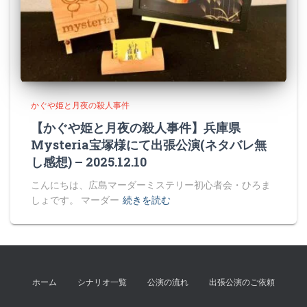
かぐや姫と月夜の殺人事件
【かぐや姫と月夜の殺人事件】兵庫県
Mysteria宝塚様にて出張公演(ネタバレ無
し感想) – 2025.12.10
こんにちは、広島マーダーミステリー初心者会・ひろま
しょです。 マーダー
続きを読む
ホーム
シナリオ一覧
公演の流れ
出張公演のご依頼