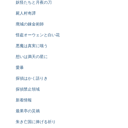
妖怪たちと月夜の刀
屍人村奇譚
廃城の錬金術師
怪盗オーウェンと白い花
悪魔は真実に嗤う
想いは満天の星に
愛暴
探偵はかく語りき
探偵禁止領域
新着情報
最果亭の災禍
朱き亡国に捧げる祈り