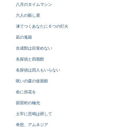
八月のタイムマシン
六人の殺し屋
凍てつくあなたに６つの灯火
凪の鬼籍
合成獣は目覚めない
名探偵と四嶺館
名探偵は四人もいらない
呪いの森の仮面館
命に供花を
因習村の極光
土牢に悲鳴は谺して
奇想、アムネジア