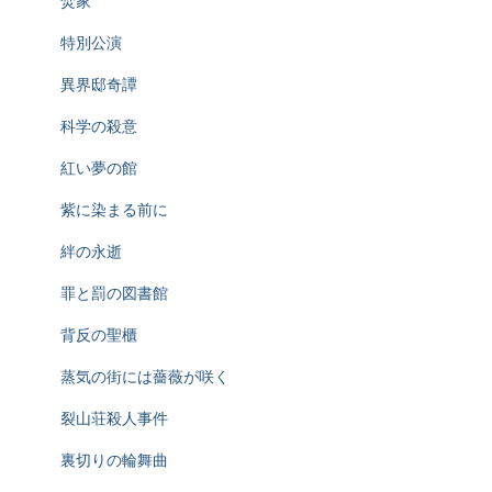
焚家
特別公演
異界邸奇譚
科学の殺意
紅い夢の館
紫に染まる前に
絆の永逝
罪と罰の図書館
背反の聖櫃
蒸気の街には薔薇が咲く
裂山荘殺人事件
裏切りの輪舞曲