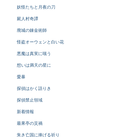
妖怪たちと月夜の刀
屍人村奇譚
廃城の錬金術師
怪盗オーウェンと白い花
悪魔は真実に嗤う
想いは満天の星に
愛暴
探偵はかく語りき
探偵禁止領域
新着情報
最果亭の災禍
朱き亡国に捧げる祈り