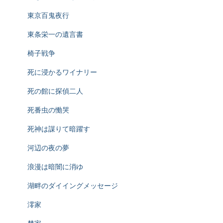
東京百鬼夜行
東条栄一の遺言書
椅子戦争
死に浸かるワイナリー
死の館に探偵二人
死番虫の慟哭
死神は謀りて暗躍す
河辺の夜の夢
浪漫は暗闇に消ゆ
湖畔のダイイングメッセージ
澪家