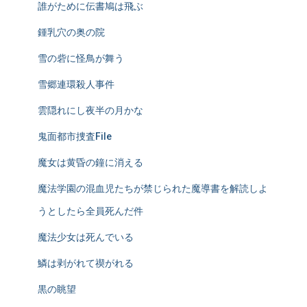
誰がために伝書鳩は飛ぶ
鍾乳穴の奥の院
雪の砦に怪鳥が舞う
雪郷連環殺人事件
雲隠れにし夜半の月かな
鬼面都市捜査File
魔女は黄昏の鐘に消える
魔法学園の混血児たちが禁じられた魔導書を解読しよ
うとしたら全員死んだ件
魔法少女は死んでいる
鱗は剥がれて禊がれる
黒の眺望