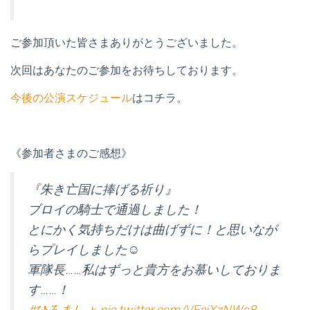
ご参加頂いた皆さまありがとうございました。
次回はあなたのご参加をお待ちしております。
今後の公演スケジュール
はコチラ。
《参加者さまのご感想》
『朱き亡国に捧げる祈り』
ブロイの騎士で通過しました！
とにかく気持ちだけは曲げずに！と思いなが
らプレイしました☺️
軍隊長……私はずっと貴方をお慕いしておりま
す……！
#ひろましょ
pic.twitter.com/VFcjXzNWa8