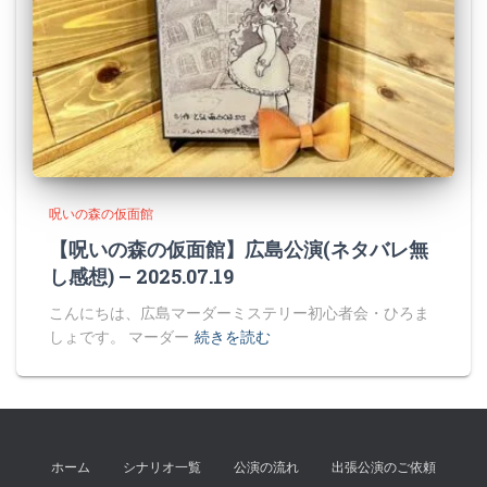
呪いの森の仮面館
【呪いの森の仮面館】広島公演(ネタバレ無
し感想) – 2025.07.19
こんにちは、広島マーダーミステリー初心者会・ひろま
しょです。 マーダー
続きを読む
ホーム
シナリオ一覧
公演の流れ
出張公演のご依頼