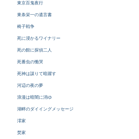
東京百鬼夜行
東条栄一の遺言書
椅子戦争
死に浸かるワイナリー
死の館に探偵二人
死番虫の慟哭
死神は謀りて暗躍す
河辺の夜の夢
浪漫は暗闇に消ゆ
湖畔のダイイングメッセージ
澪家
焚家