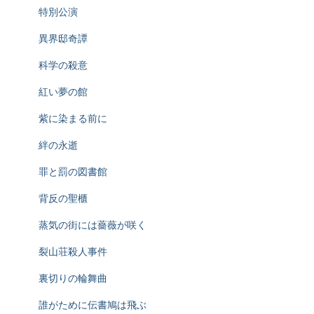
特別公演
異界邸奇譚
科学の殺意
紅い夢の館
紫に染まる前に
絆の永逝
罪と罰の図書館
背反の聖櫃
蒸気の街には薔薇が咲く
裂山荘殺人事件
裏切りの輪舞曲
誰がために伝書鳩は飛ぶ