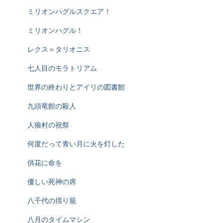
ミリオンハグルスクエア！
ミリオンハグル！
レクス＝タリオニス
七人目のモラトリアム
世界の終わりとアイリの図書館
九頭竜館の殺人
人狼村の祝祭
何度だって青い月に火を灯した
供花に命を
優しい死神の席
八千代の揺り籠
八月のタイムマシン