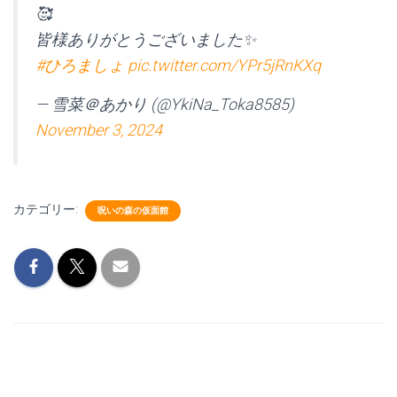
🥰
皆様ありがとうございました✨
#ひろましょ
pic.twitter.com/YPr5jRnKXq
— 雪菜＠あかり (@YkiNa_Toka8585)
November 3, 2024
カテゴリー:
呪いの森の仮面館