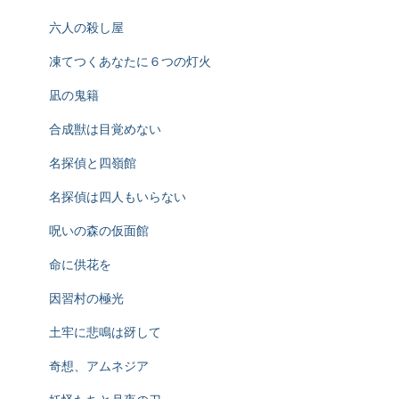
六人の殺し屋
凍てつくあなたに６つの灯火
凪の鬼籍
合成獣は目覚めない
名探偵と四嶺館
名探偵は四人もいらない
呪いの森の仮面館
命に供花を
因習村の極光
土牢に悲鳴は谺して
奇想、アムネジア