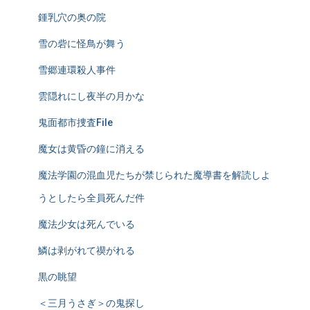
鍾乳穴の奥の院
雪の砦に怪鳥が舞う
雪郷連環殺人事件
雲隠れにし夜半の月かな
鬼面都市捜査File
魔女は黄昏の鐘に消える
魔法学園の混血児たちが禁じられた魔導書を解読しよ
うとしたら全員死んだ件
魔法少女は死んでいる
鱗は剥がれて禊がれる
黒の眺望
＜三月うさぎ＞の鬼探し