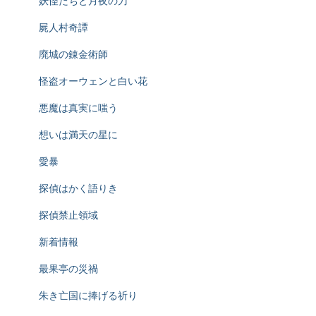
妖怪たちと月夜の刀
屍人村奇譚
廃城の錬金術師
怪盗オーウェンと白い花
悪魔は真実に嗤う
想いは満天の星に
愛暴
探偵はかく語りき
探偵禁止領域
新着情報
最果亭の災禍
朱き亡国に捧げる祈り