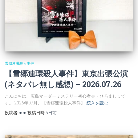
雪郷連環殺人事件
【雪郷連環殺人事件】東京出張公演
(ネタバレ無し感想) – 2026.07.26
こんにちは、広島マーダーミステリー初心者会・ひろましょで
す。 2026年07月、【雪郷連環殺人事件】
続きを読む
投稿者:
mm
投稿日時:
5日
前