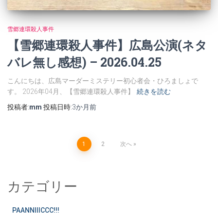
雪郷連環殺人事件
【雪郷連環殺人事件】広島公演(ネタ
バレ無し感想) – 2026.04.25
こんにちは、広島マーダーミステリー初心者会・ひろましょで
す。 2026年04月、【雪郷連環殺人事件】
続きを読む
投稿者:
mm
投稿日時:
3か月
前
1
2
次へ
カテゴリー
PAANNIIICCC!!!