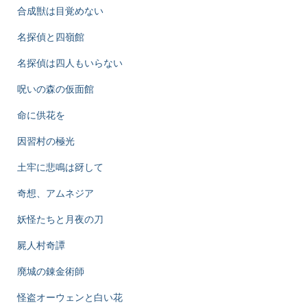
合成獣は目覚めない
名探偵と四嶺館
名探偵は四人もいらない
呪いの森の仮面館
命に供花を
因習村の極光
土牢に悲鳴は谺して
奇想、アムネジア
妖怪たちと月夜の刀
屍人村奇譚
廃城の錬金術師
怪盗オーウェンと白い花