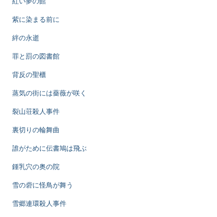
紅い夢の館
紫に染まる前に
絆の永逝
罪と罰の図書館
背反の聖櫃
蒸気の街には薔薇が咲く
裂山荘殺人事件
裏切りの輪舞曲
誰がために伝書鳩は飛ぶ
鍾乳穴の奥の院
雪の砦に怪鳥が舞う
雪郷連環殺人事件