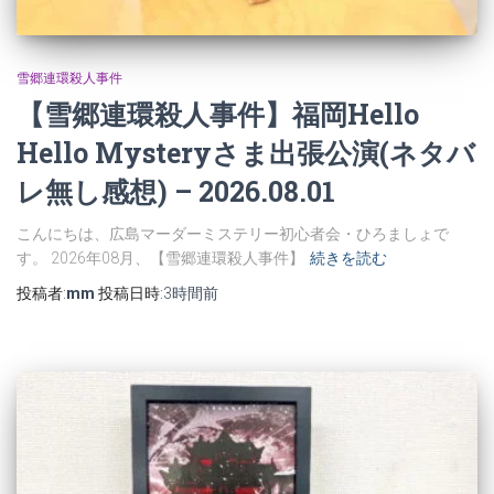
雪郷連環殺人事件
【雪郷連環殺人事件】福岡Hello
Hello Mysteryさま出張公演(ネタバ
レ無し感想) – 2026.08.01
こんにちは、広島マーダーミステリー初心者会・ひろましょで
す。 2026年08月、【雪郷連環殺人事件】
続きを読む
投稿者:
mm
投稿日時:
3時間
前