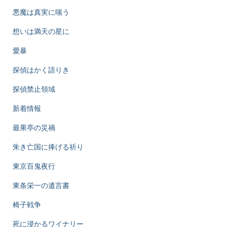
悪魔は真実に嗤う
想いは満天の星に
愛暴
探偵はかく語りき
探偵禁止領域
新着情報
最果亭の災禍
朱き亡国に捧げる祈り
東京百鬼夜行
東条栄一の遺言書
椅子戦争
死に浸かるワイナリー