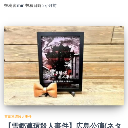
投稿者:
mm
投稿日時:
3か月
前
雪郷連環殺人事件
【雪郷連環殺人事件】広島公演(ネタ