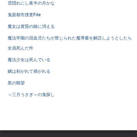
雲隠れにし夜半の月かな
鬼面都市捜査File
魔女は黄昏の鐘に消える
魔法学園の混血児たちが禁じられた魔導書を解読しようとしたら
全員死んだ件
魔法少女は死んでいる
鱗は剥がれて禊がれる
黒の眺望
＜三月うさぎ＞の鬼探し