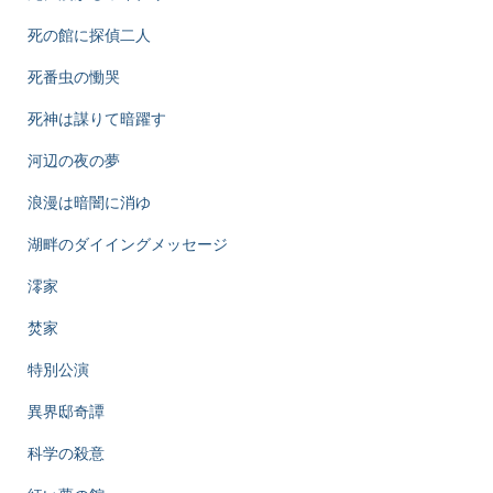
死の館に探偵二人
死番虫の慟哭
死神は謀りて暗躍す
河辺の夜の夢
浪漫は暗闇に消ゆ
湖畔のダイイングメッセージ
澪家
焚家
特別公演
異界邸奇譚
科学の殺意