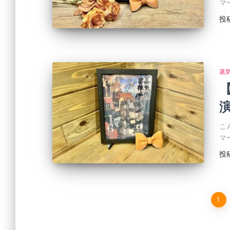
マ
投
蒸
演
こ
マ
投
1