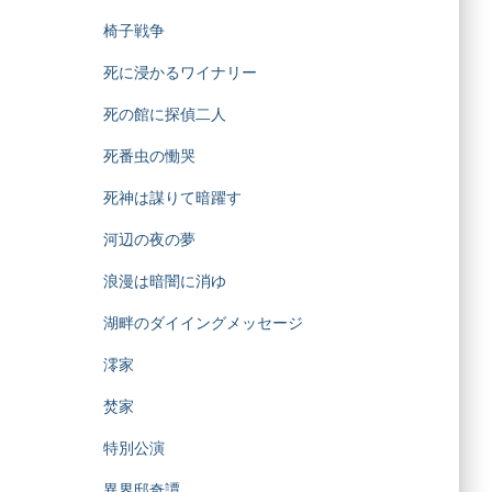
椅子戦争
死に浸かるワイナリー
死の館に探偵二人
死番虫の慟哭
死神は謀りて暗躍す
河辺の夜の夢
浪漫は暗闇に消ゆ
湖畔のダイイングメッセージ
澪家
焚家
特別公演
異界邸奇譚