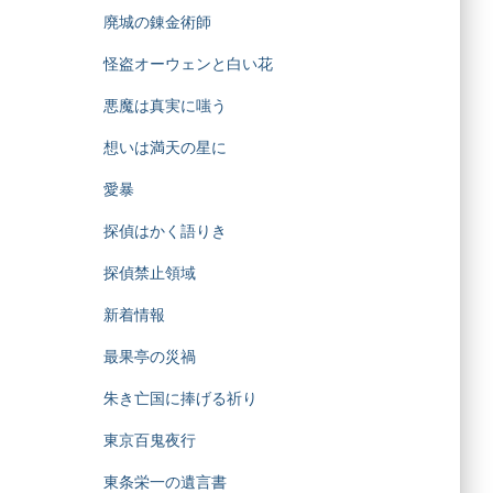
廃城の錬金術師
怪盗オーウェンと白い花
悪魔は真実に嗤う
想いは満天の星に
愛暴
探偵はかく語りき
探偵禁止領域
新着情報
最果亭の災禍
朱き亡国に捧げる祈り
東京百鬼夜行
東条栄一の遺言書