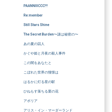
PAANNIIICCC!!!
Re:member
Still Stars Shine
The Secret Burden〜謎は秘密の〜
あの夏の囚人
かぐや姫と月夜の殺人事件
この闇をあなたと
こぼれた世界の憧憬は
はるかに灯る星の駅
ひねもす落ちる栗の花
アポリア
アリス・イン・マーダーランド