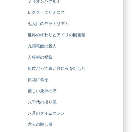
ミリオンハグル！
レクス＝タリオニス
七人目のモラトリアム
世界の終わりとアイリの図書館
九頭竜館の殺人
人狼村の祝祭
何度だって青い月に火を灯した
供花に命を
優しい死神の席
八千代の揺り籠
八月のタイムマシン
六人の殺し屋