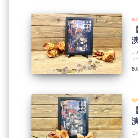
蒸
演
こ
マ
投
蒸
演
こ