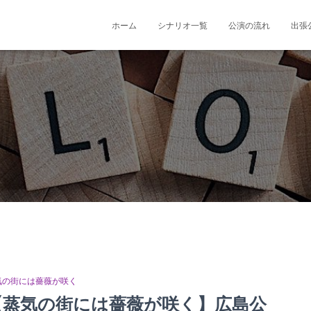
ホーム
シナリオ一覧
公演の流れ
出張
気の街には薔薇が咲く
【蒸気の街には薔薇が咲く】広島公