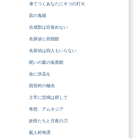
凍てつくあなたに６つの灯火
凪の鬼籍
合成獣は目覚めない
名探偵と四嶺館
名探偵は四人もいらない
呪いの森の仮面館
命に供花を
因習村の極光
土牢に悲鳴は谺して
奇想、アムネジア
妖怪たちと月夜の刀
屍人村奇譚