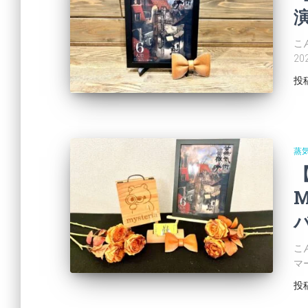
演
こ
2
投
蒸
M
バ
こ
マ
投