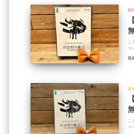
因
無
こ
マ
投
因
無
こ
マ