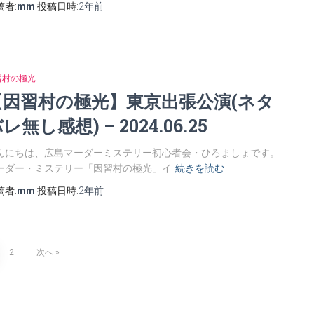
稿者:
mm
投稿日時:
2年
前
習村の極光
【因習村の極光】東京出張公演(ネタ
レ無し感想) – 2024.06.25
んにちは、広島マーダーミステリー初心者会・ひろましょです。
ーダー・ミステリー「因習村の極光」イ
続きを読む
稿者:
mm
投稿日時:
2年
前
2
次へ