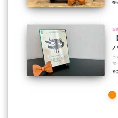
投
因
バ
こ
マ
投
1