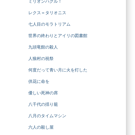
ミリオンハグル！
レクス＝タリオニス
七人目のモラトリアム
世界の終わりとアイリの図書館
九頭竜館の殺人
人狼村の祝祭
何度だって青い月に火を灯した
供花に命を
優しい死神の席
八千代の揺り籠
八月のタイムマシン
六人の殺し屋