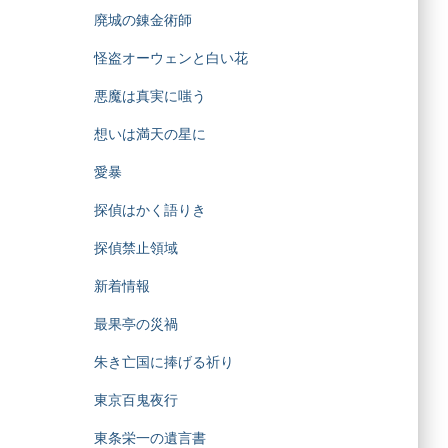
廃城の錬金術師
怪盗オーウェンと白い花
悪魔は真実に嗤う
想いは満天の星に
愛暴
探偵はかく語りき
探偵禁止領域
新着情報
最果亭の災禍
朱き亡国に捧げる祈り
東京百鬼夜行
東条栄一の遺言書