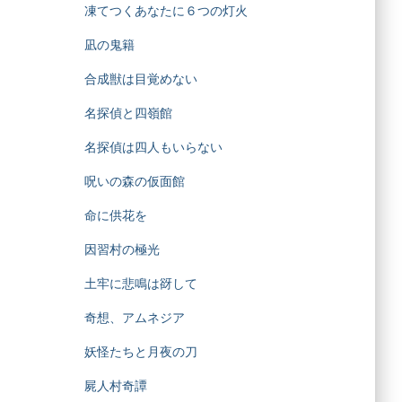
凍てつくあなたに６つの灯火
凪の鬼籍
合成獣は目覚めない
名探偵と四嶺館
名探偵は四人もいらない
呪いの森の仮面館
命に供花を
因習村の極光
土牢に悲鳴は谺して
奇想、アムネジア
妖怪たちと月夜の刀
屍人村奇譚