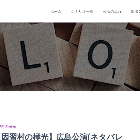
ホーム
シナリオ一覧
公演の流れ
出張
習村の極光
【因習村の極光】広島公演(ネタバレ