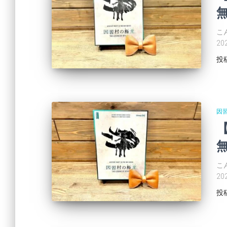
無
こ
2
投
因
無
こ
2
投