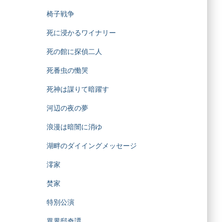
椅子戦争
死に浸かるワイナリー
死の館に探偵二人
死番虫の慟哭
死神は謀りて暗躍す
河辺の夜の夢
浪漫は暗闇に消ゆ
湖畔のダイイングメッセージ
澪家
焚家
特別公演
異界邸奇譚