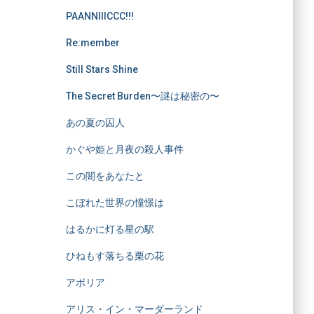
PAANNIIICCC!!!
Re:member
Still Stars Shine
The Secret Burden〜謎は秘密の〜
あの夏の囚人
かぐや姫と月夜の殺人事件
この闇をあなたと
こぼれた世界の憧憬は
はるかに灯る星の駅
ひねもす落ちる栗の花
アポリア
アリス・イン・マーダーランド