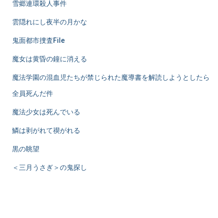
雪郷連環殺人事件
雲隠れにし夜半の月かな
鬼面都市捜査File
魔女は黄昏の鐘に消える
魔法学園の混血児たちが禁じられた魔導書を解読しようとしたら
全員死んだ件
魔法少女は死んでいる
鱗は剥がれて禊がれる
黒の眺望
＜三月うさぎ＞の鬼探し