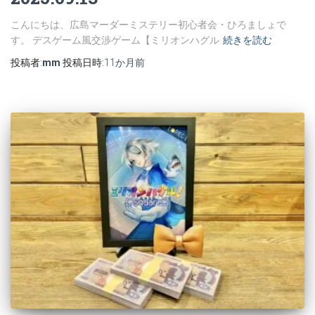
こんにちは、広島マーダーミステリー初心者会・ひろましょで
す。 デスゲーム風交渉ゲーム【ミリオンハグル
続きを読む
投稿者:
mm
投稿日時:
11か月
前