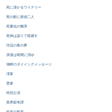
死に浸かるワイナリー
死の館に探偵二人
死番虫の慟哭
死神は謀りて暗躍す
河辺の夜の夢
浪漫は暗闇に消ゆ
湖畔のダイイングメッセージ
澪家
焚家
特別公演
異界邸奇譚
科学の殺意