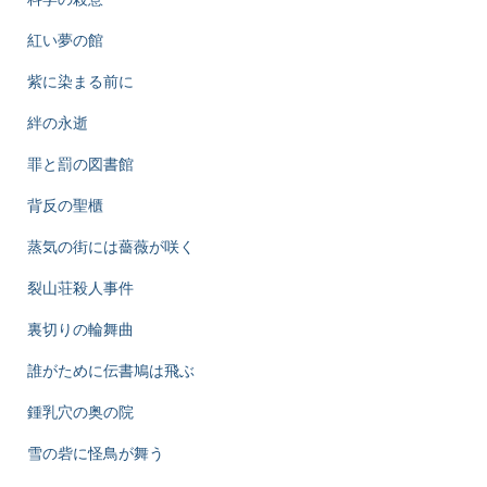
紅い夢の館
紫に染まる前に
絆の永逝
罪と罰の図書館
背反の聖櫃
蒸気の街には薔薇が咲く
裂山荘殺人事件
裏切りの輪舞曲
誰がために伝書鳩は飛ぶ
鍾乳穴の奥の院
雪の砦に怪鳥が舞う