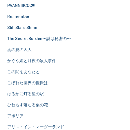
PAANNIIICCC!!!
Re:member
Still Stars Shine
The Secret Burden〜謎は秘密の〜
あの夏の囚人
かぐや姫と月夜の殺人事件
この闇をあなたと
こぼれた世界の憧憬は
はるかに灯る星の駅
ひねもす落ちる栗の花
アポリア
アリス・イン・マーダーランド