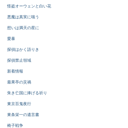
怪盗オーウェンと白い花
悪魔は真実に嗤う
想いは満天の星に
愛暴
探偵はかく語りき
探偵禁止領域
新着情報
最果亭の災禍
朱き亡国に捧げる祈り
東京百鬼夜行
東条栄一の遺言書
椅子戦争