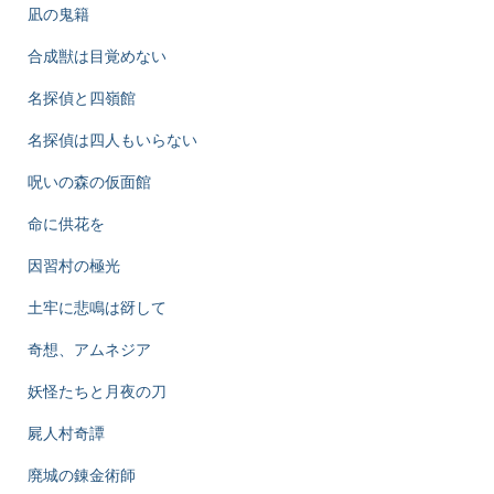
凪の鬼籍
合成獣は目覚めない
名探偵と四嶺館
名探偵は四人もいらない
呪いの森の仮面館
命に供花を
因習村の極光
土牢に悲鳴は谺して
奇想、アムネジア
妖怪たちと月夜の刀
屍人村奇譚
廃城の錬金術師